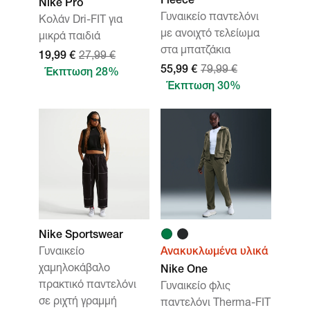
Fleece
Nike Pro
Γυναικείο παντελόνι
Κολάν Dri-FIT για
με ανοιχτό τελείωμα
μικρά παιδιά
στα μπατζάκια
19,99 €
27,99 €
55,99 €
79,99 €
Έκπτωση 28%
Έκπτωση 30%
Nike Sportswear
Γυναικείο
Ανακυκλωμένα υλικά
χαμηλοκάβαλο
Nike One
πρακτικό παντελόνι
Γυναικείο φλις
σε ριχτή γραμμή
παντελόνι Therma-FIT