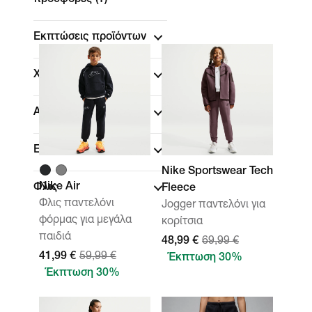
προσφορές
(1)
Εκπτώσεις προϊόντων
Χρώμα
Αθλήματα
Εφαρμογή
Nike Sportswear Tech
Nike Air
Φλις
Fleece
Φλις παντελόνι
Jogger παντελόνι για
φόρμας για μεγάλα
κορίτσια
παιδιά
48,99 €
69,99 €
41,99 €
59,99 €
Έκπτωση 30%
Έκπτωση 30%