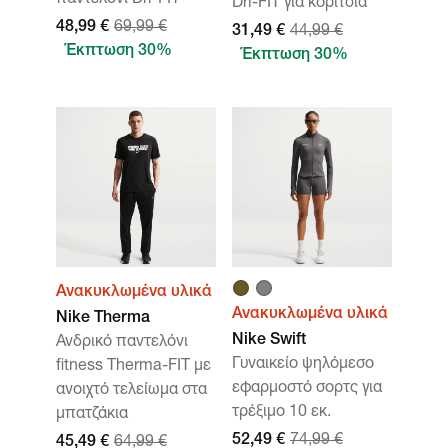
παντελόνι Dri-FIT
Dri-FIT για κορίτσια
48,99 €
69,99 €
31,49 €
44,99 €
Έκπτωση 30%
Έκπτωση 30%
Ανακυκλωμένα υλικά
Ανακυκλωμένα υλικά
Nike Therma
Nike Swift
Ανδρικό παντελόνι
Γυναικείο ψηλόμεσο
fitness Therma-FIT με
εφαρμοστό σορτς για
ανοιχτό τελείωμα στα
τρέξιμο 10 εκ.
μπατζάκια
52,49 €
74,99 €
45,49 €
64,99 €