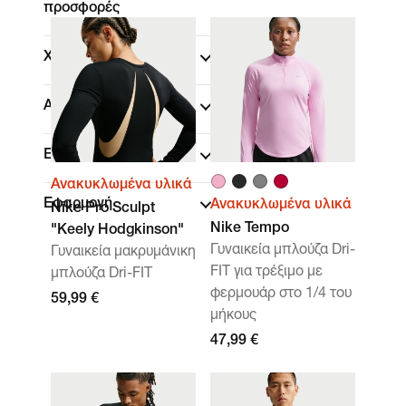
προσφορές
Χρώμα
Αθλήματα
(1)
Επωνυμία
Ανακυκλωμένα υλικά
Εφαρμογή
Ανακυκλωμένα υλικά
Nike Pro Sculpt
Nike Tempo
"Keely Hodgkinson"
Γυναικεία μπλούζα Dri-
Γυναικεία μακρυμάνικη
FIT για τρέξιμο με
μπλούζα Dri-FIT
φερμουάρ στο 1/4 του
59,99 €
μήκους
47,99 €