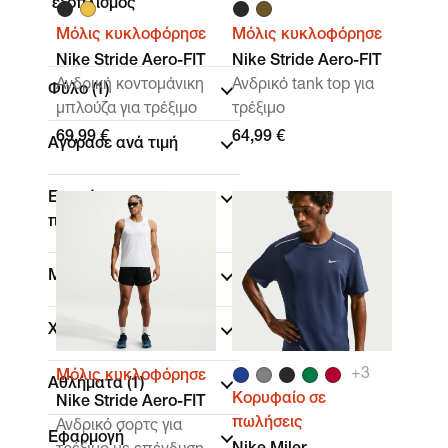
εξοπλισμός
Μόλις κυκλοφόρησε
Μόλις κυκλοφόρησε
Nike Stride Aero-FIT
Nike Stride Aero-FIT
Ανδρική κοντομάνικη
Ανδρικό tank top για
Φύλο
(1)
μπλούζα για τρέξιμο
τρέξιμο
69,99 €
64,99 €
Αγόρασε ανά τιμή
Εκπτώσεις και
προσφορές
Μέγεθος
Χρώμα
+
3
Μόλις κυκλοφόρησε
Αθλήματα
(1)
Κορυφαίο σε
Nike Stride Aero-FIT
πωλήσεις
Ανδρικό σορτς για
Εφαρμογή