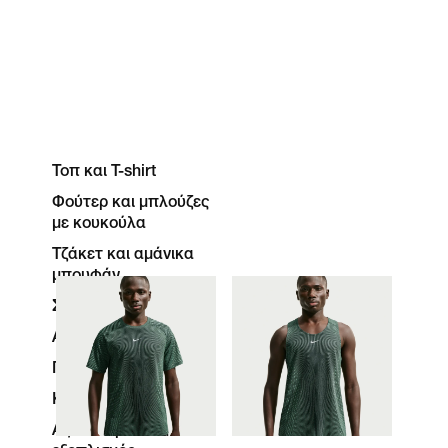
Τοπ και T-shirt
Φούτερ και μπλούζες
με κουκούλα
Τζάκετ και αμάνικα
μπουφάν
Σορτς
Αθλητικές φόρμες
Παντελόνια και κολάν
Κάλτσες
Αξεσουάρ και