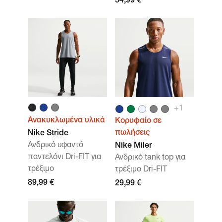
54,99 €
+
1
Ανακυκλωμένα υλικά
Κορυφαίο σε
πωλήσεις
Nike Stride
Ανδρικό υφαντό
Nike Miler
παντελόνι Dri-FIT για
Ανδρικό tank top για
τρέξιμο
τρέξιμο Dri-FIT
89,99 €
29,99 €