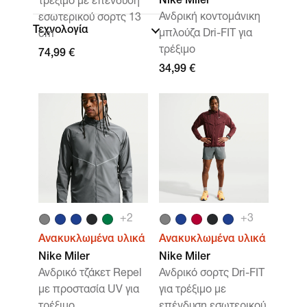
Nike Miler
τρέξιμο με επένδυση
Ανδρική κοντομάνικη
εσωτερικού σορτς 13
Τεχνολογία
μπλούζα Dri-FIT για
cm
τρέξιμο
74,99 €
34,99 €
+
2
+
3
Ανακυκλωμένα υλικά
Ανακυκλωμένα υλικά
Nike Miler
Nike Miler
Ανδρικό τζάκετ Repel
Ανδρικό σορτς Dri-FIT
με προστασία UV για
για τρέξιμο με
τρέξιμο
επένδυση εσωτερικού