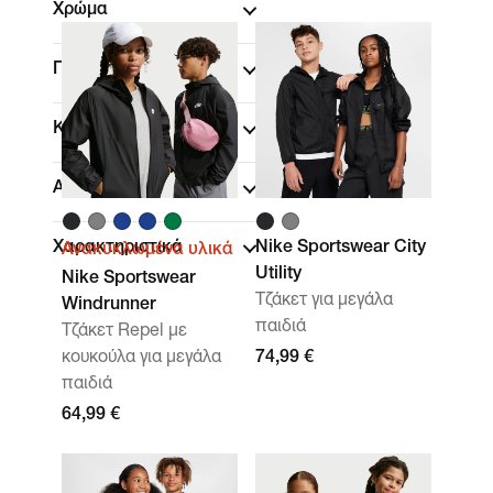
Χρώμα
Παιδική ηλικία
Κλίμακα μεγεθών
Αθλήματα
Χαρακτηριστικά
Nike Sportswear City
Ανακυκλωμένα υλικά
Utility
Nike Sportswear
Τζάκετ για μεγάλα
Windrunner
παιδιά
Τζάκετ Repel με
κουκούλα για μεγάλα
74,99 €
παιδιά
64,99 €