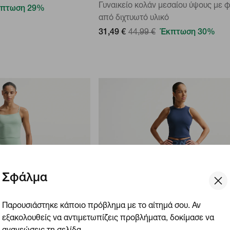
Γυναικείο κολάν μεσαίου ύψους με 
πτωση 29%
από διχτυωτό υλικό
31,49 €
44,99 €
Έκπτωση 30%
Σφάλμα
Παρουσιάστηκε κάποιο πρόβλημα με το αίτημά σου. Αν
εξακολουθείς να αντιμετωπίζεις προβλήματα, δοκίμασε να