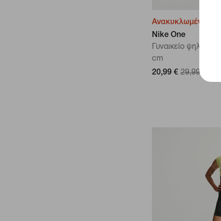
Ανακυκλωμένα υλι
Nike One
Γυναικείο ψηλόμεσ
cm
20,99 €
29,99 €
Έκ