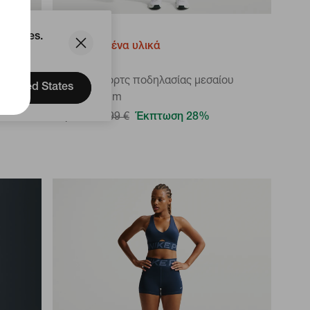
d States.
Ανακυκλωμένα υλικά
Nike Pro
ικό
Γυναικείο σορτς ποδηλασίας μεσαίου
United States
καβάλου 8 cm
23,49 €
32,99 €
Έκπτωση 28%