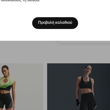
ανανεώσεις τη σελίδα.
[ Code: D1B61E47 ]
κά
Ανακυκλωμένα υλικά
We think you are in Unite
Nike Pro Sculpt
Update your location?
Προβολή καλαθιού
ο σορτς ποδηλασίας 13
Γυναικείο ψηλόμεσο κολάν με κανον
μήκος
Ελλάδα
πτωση 30%
45,49 €
64,99 €
Έκπτωση 30%