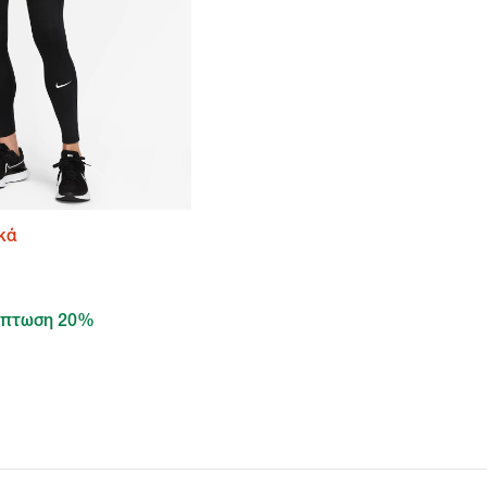
κά
πτωση 20%