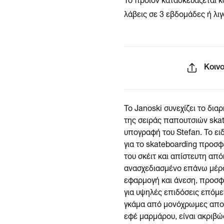
Το προϊόν κατασκευάζεται κ
λάβεις σε 3 εβδομάδες ή λιγ
Κοιν
Το Janoski συνεχίζει το δια
της σειράς παπουτσιών skat
υπογραφή του Stefan. Το ει
για το skateboarding προσφ
του σκέιτ και απίστευτη από
ανασχεδιασμένο επάνω μέρο
εφαρμογή και άνεση, προσφ
για υψηλές επιδόσεις επόμε
γκάμα από μονόχρωμες αποχ
εφέ μαρμάρου, είναι ακριβώς 