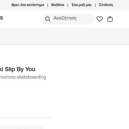
Βρες ένα κατάστημα
Βοήθεια
Έλα μαζί μας
Σύνδεση
MS
i Slip By You
πούτσια skateboarding