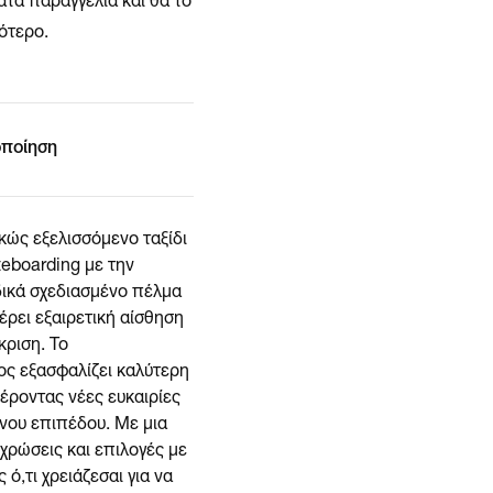
ατά παραγγελία και θα το
ότερο.
οποίηση
ρκώς εξελισσόμενο ταξίδι
eboarding με την
δικά σχεδιασμένο πέλμα
έρει εξαιρετική αίσθηση
κριση. Το
ς εξασφαλίζει καλύτερη
έροντας νέες ευκαιρίες
νου επιπέδου. Με μια
ρώσεις και επιλογές με
ό,τι χρειάζεσαι για να