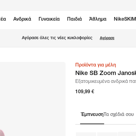
έα
Ανδρικά
Γυναικεία
Παιδιά
Άθλημα
NikeSKI
Αγόρασε όλες τις νέες κυκλοφορίες
Αγόρασε
Προϊόντα για μέλη
εικόνα
Nike SB Zoom Janosk
1
Εξατομικευμένα ανδρικά πα
από
8
109,99 €
Έμπνευση
Τα σχέδιά σου