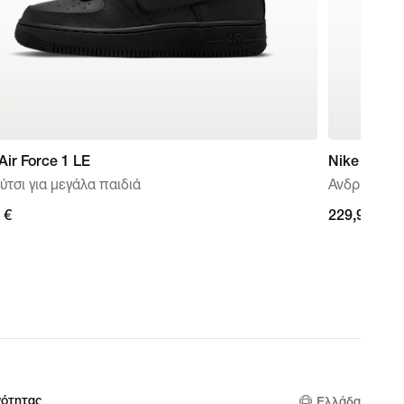
Air Force 1 LE
Nike Vome
τσι για μεγάλα παιδιά
Ανδρικά παπ
 €
 €
229,99 €
229,99 €
νότητας
Ελλάδα