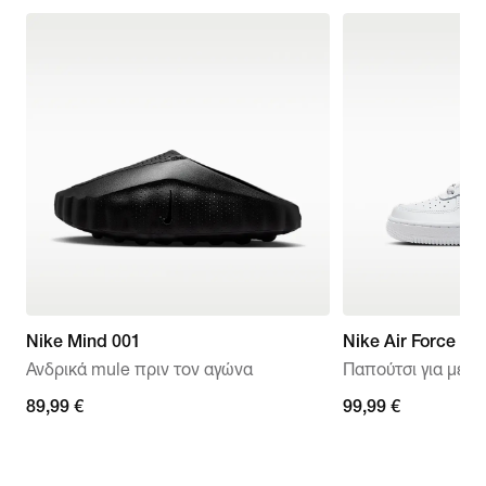
Nike Mind 001
Nike Air Force 1 
Ανδρικά mule πριν τον αγώνα
Παπούτσι για μεγά
89,99 €
89,99 €
99,99 €
99,99 €