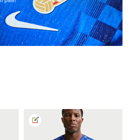
en plein
.