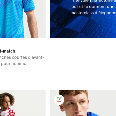
Ils te volent la victoire 
jour et te donnent une
masterclass d'élégance
nt-match
nches courtes d'avant-
IT pour homme