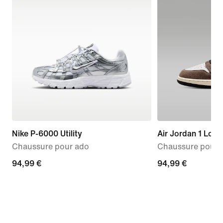
Nike P-6000 Utility
Air Jordan 1 Low
Chaussure pour ado
Chaussure pour 
94,99 €
94,99 €
94,99 €
94,99 €