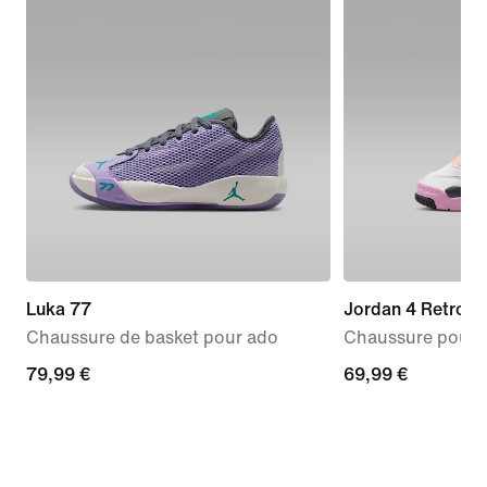
Luka 77
Jordan 4 Retro "
Chaussure de basket pour ado
Chaussure pour b
79,99 €
79,99 €
69,99 €
69,99 €