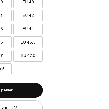
39
EU 40
41
EU 42
43
EU 44
45
EU 45.5
47
EU 47.5
9.5
 panier
avoris