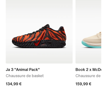
Ja 3 "Animal Pack"
Book 2 x McDona
Chaussure de basket
Chaussure de ba
134,99 €
134,99 €
159,99 €
159,99 €