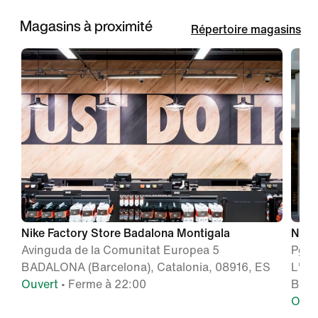
Magasins à proximité
Répertoire magasins
Nike Factory Store Badalona Montigala
Nike
Avinguda de la Comunitat Europea 5
Pg. d
BADALONA (Barcelona), Catalonia, 08916, ES
L'Ei
Ouvert
• Ferme à 22:00
BARC
Ouve