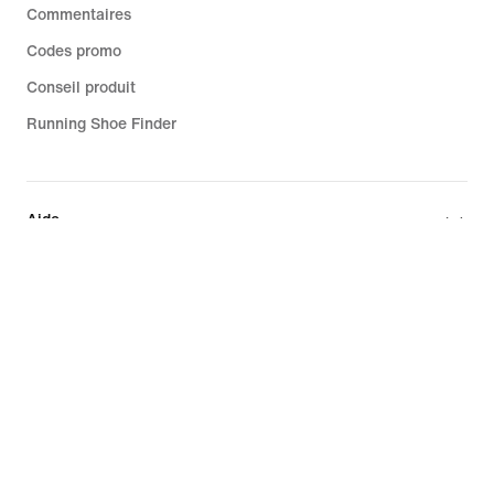
Commentaires
Codes promo
Conseil produit
Running Shoe Finder
Aide
Entreprise
Promotions liées à la communauté
France