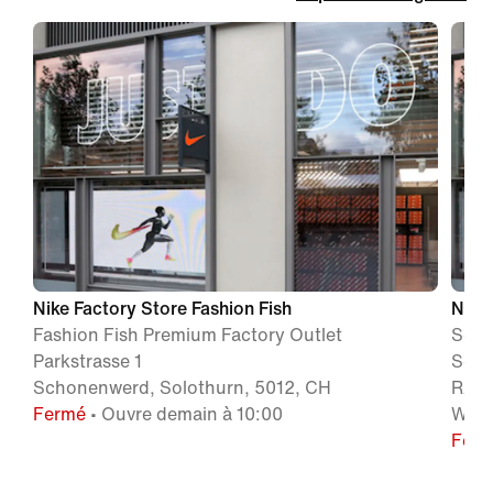
Nike Factory Store Fashion Fish
Nike 
Fashion Fish Premium Factory Outlet
Seem
Parkstrasse 1
Schu
Schonenwerd, Solothurn, 5012, CH
RAD
Fermé
• Ouvre demain à 10:00
Wurt
Fer