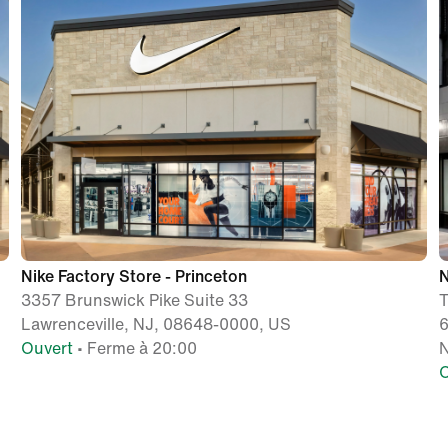
Nike Factory Store - Princeton
N
3357 Brunswick Pike Suite 33
T
Lawrenceville, NJ, 08648-0000, US
6
Ouvert
• Ferme à 20:00
N
O