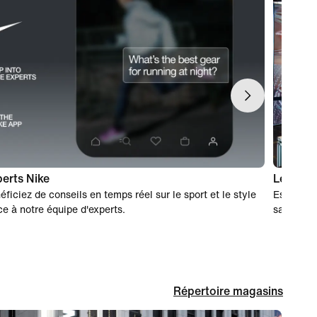
erts Nike
Le shopp
éficiez de conseils en temps réel sur le sport et le style
Essayez v
ce à notre équipe d'experts.
sans reçu
Répertoire magasins