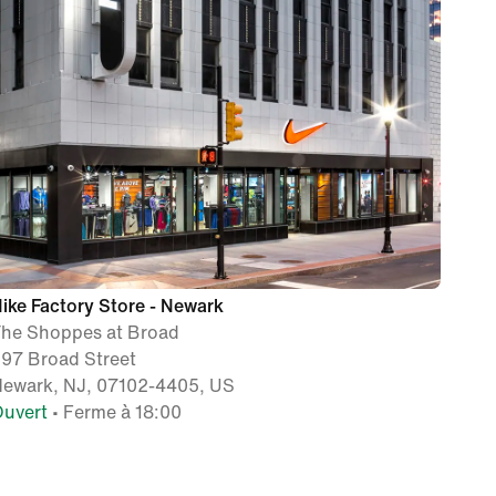
ike Factory Store - Newark
he Shoppes at Broad
97 Broad Street
ewark, NJ, 07102-4405, US
uvert
• Ferme à 18:00