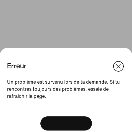
Erreur
We think you are in United States.
Update your location?
Un problème est survenu lors de ta demande. Si tu
Ressources
rencontres toujours des problèmes, essaie de
rafraîchir la page.
France
United States
Cartes cadeaux
[ Code: D1B61E47 ]
Cartes cadeaux d'entreprise
Trouver un magasin
Afficher le panier
Nike Journal