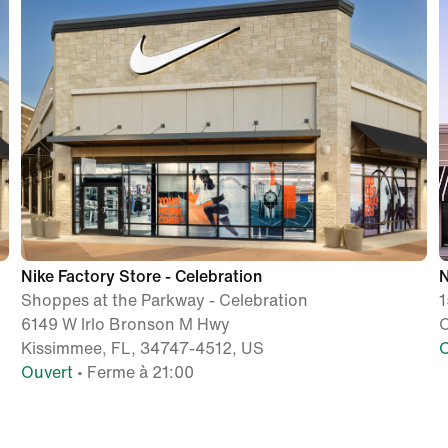
Nike Factory Store - Celebration
N
Shoppes at the Parkway - Celebration
1
6149 W Irlo Bronson M Hwy
O
Kissimmee, FL, 34747-4512, US
O
Ouvert
• Ferme à 21:00