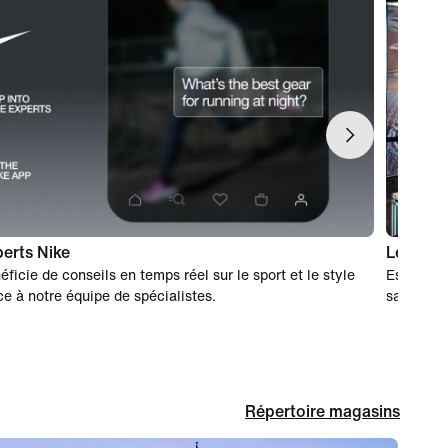
erts Nike
Le shopp
éficie de conseils en temps réel sur le sport et le style
Essayez v
ce à notre équipe de spécialistes.
sans reçu
Répertoire magasins