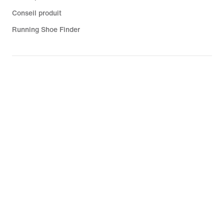
Conseil produit
Running Shoe Finder
Aide
Entreprise
Promotions liées à la communauté
France
©
2026
Nike, Inc. Tous droits réservés