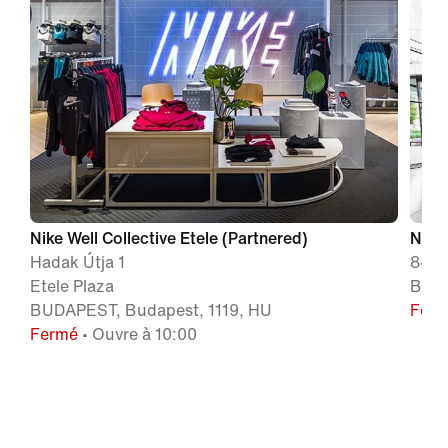
Nike Well Collective Etele (Partnered)
Nike
Hadak Útja 1
8-1
Etele Plaza
BUDA
BUDAPEST, Budapest, 1119, HU
Fer
Fermé
• Ouvre à 10:00