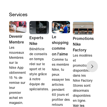
Services
Devenir
Le
Experts
Promotions
Membre
shopping
Nike
Nike
Les
comme
Bénéficie
Factory
nouveaux
on l'aime
de conseils
Les modèles
Membres
en temps
Comme tu
et
sur la
réel sur le
es membre
promotions
Nike App
sport et le
Nike, tu
disponibles
obtiennent
style grâce
peux
dans les
15 % de
à notre
essayer tes
Nike Factory
remise sur
équipe de
articles
Stores sont
leur
spécialistes.
pendant
désormais
premier
60 jours et
disponibles
achat en
profiter des
en ligne.
magasin.
retours
Voir les