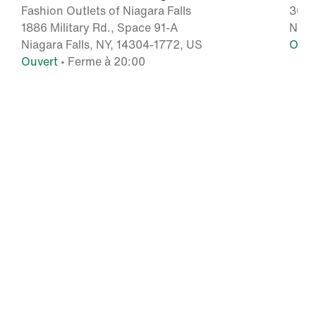
Fashion Outlets of Niagara Falls
300 
1886 Military Rd., Space 91-A
Niag
Niagara Falls, NY, 14304-1772, US
Ouve
Ouvert
• Ferme à 20:00