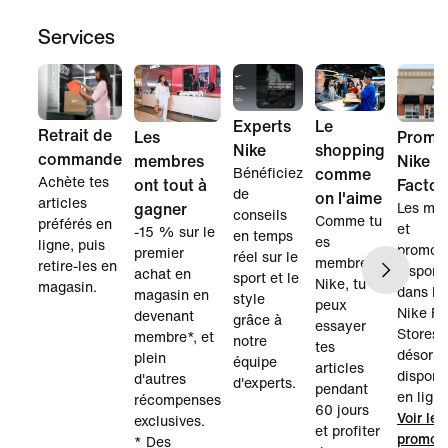
Services
Experts
Le
Retrait de
Les
Promo
Nike
shopping
commande
membres
Nike
Bénéficiez
comme
Achète tes
ont tout à
Factor
de
on l'aime
articles
gagner
Les mo
conseils
Comme tu
préférés en
et
-15 % sur le
en temps
es
ligne, puis
promot
premier
réel sur le
membre
retire-les en
disponi
achat en
sport et le
Nike, tu
magasin.
dans le
magasin en
style
peux
Nike Fa
devenant
grâce à
essayer
Stores 
membre*, et
notre
tes
désorm
plein
équipe
articles
disponi
d'autres
d'experts.
pendant
en ligne
récompenses
60 jours
Voir les
exclusives.
et profiter
promot
* Des