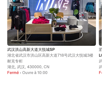
武汉洪山高新大道大悦城SP
滔搏
湖北省武汉市洪山区高新大道718号武汉大悦城3楼
LOU
耐克专柜
武汉
湖北, 武汉, 430000, CN
武汉,
Fermé
• Ouvre à 10:00
Fer