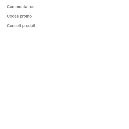
Commentaires
Codes promo
Conseil produit
Running Shoe Finder
Aide
Entreprise
Promotions liées à la communauté
France