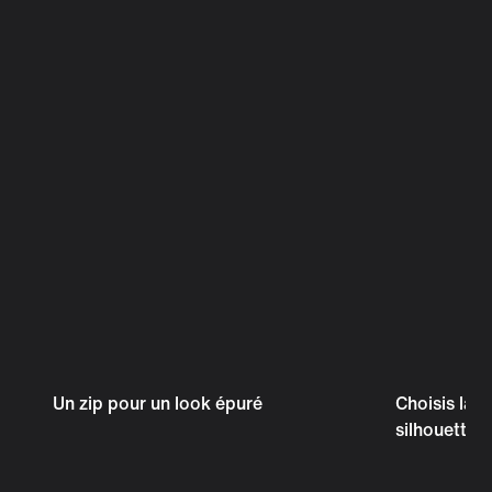
Un zip pour un look épuré
Choisis la 
silhouette s