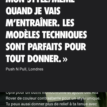
QUAND JE VAIS
M'ENTRAÎNER. LES
MODÈLES TECHNIQUES
SONT PARFAITS POUR
COMMENT GARDER LE
TOUT DONNER. »
RYTHME TOUTE LA
Push N Pull, Londres
JOURNÉE ?
La coupe préformée s'adapte à tes mouvements.
Opte pour un outfit monochrome et ajoute des Ava
Rover de couleur contrastante pour un style unique.
Tu peux aussi donner plus de relief à ta tenue avec