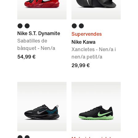
Nike S.T. Dynamite
Supervendes
Sabatilles de
Nike Kawa
bàsquet - Nen/a
Xancletes - Nen/a i
54,99 €
nen/a petit/a
29,99 €