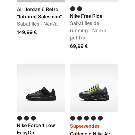
Air Jordan 6 Retro
Nike Free Ride
"Infrared Salesman"
Sabatilles de
Sabatilles - Nen/a
running - Nen/a
149,99 €
petit/a
69,99 €
Nike Force 1 Low
Supervendes
EasyOn
Col·lecció Nike Air