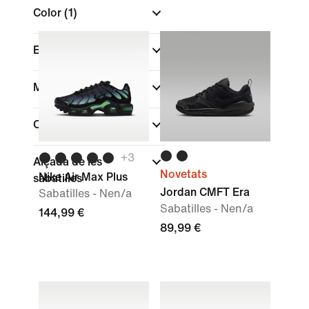
Color
(1)
Esports
Marca
Col·leccions
+
3
Alçada de les
Novetats
Nike Air Max Plus
sabatilles
Jordan CMFT Era
Sabatilles - Nen/a
Sabatilles - Nen/a
144,99 €
89,99 €