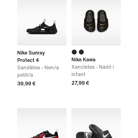
Nike Sunray
Nike Kawa
Protect 4
Xancletes - Nadó i
Sandàlies - Nen/a
infant
petit/a
27,99 €
39,99 €