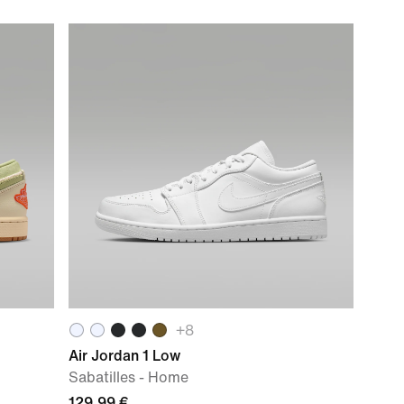
+
8
Air Jordan 1 Low
Sabatilles - Home
129,99 €