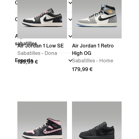
Color
(1)
Col·leccions
Alçada de les
sabatilles
Air Jordan 1 Low SE
Air Jordan 1 Retro
Sabatilles - Dona
High OG
Esports
Sabatilles - Home
139,99 €
179,99 €