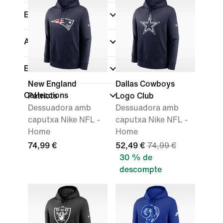
Esports
(1)
Ajust
En oferta
New England
Dallas Cowboys
Col·leccions
Patriots
Logo Club
Dessuadora amb
Dessuadora amb
caputxa Nike NFL -
caputxa Nike NFL -
Home
Home
74,99 €
52,49 €
74,99 €
30 % de
descompte