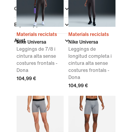
Color
(1)
Esports
(1)
Materials reciclats
Materials reciclats
Ajust
Nike Universa
Nike Universa
Leggings de 7/8 i
Leggings de
cintura alta sense
longitud completa i
costures frontals -
cintura alta sense
Dona
costures frontals -
Dona
104,99 €
104,99 €