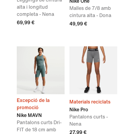
Nike One
alta i longitud
Malles de 7/8 amb
completa - Nena
cintura alta - Dona
69,99 €
49,99 €
Excepció de la
Materials reciclats
promoció
Nike Pro
Nike MAVN
Pantalons curts -
Pantalons curts Dri-
Nena
FIT de 18 cm amb
27,99 €