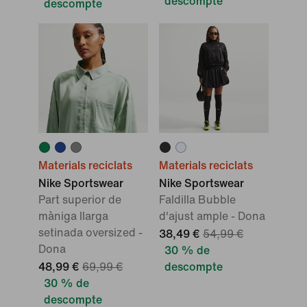
descompte
descompte
Materials reciclats
Materials reciclats
Nike Sportswear
Nike Sportswear
Part superior de
Faldilla Bubble
màniga llarga
d'ajust ample - Dona
setinada oversized -
38,49 €
54,99 €
Dona
30 % de
48,99 €
69,99 €
descompte
30 % de
descompte