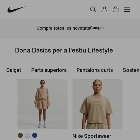
Compra totes les novetats
Compra
Dona Bàsics per a l'estiu Lifestyle
Calçat
Parts superiors
Pantalons curts
Sosteni
Nike Sportswear