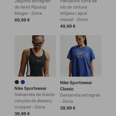
Jaqueta extragran
Pantalons curts de
de teixit Ripstop
ras de cintura
lleuger - Dona
mitjana i ajust
relaxat - Dona
69,99 €
49,99 €
Nike Sportswear
Nike Sportswear
Classic
Samarreta de tirants
Samarreta extragran
cenyida de disseny
- Dona
cropped - Dona
39,99 €
39,99 €