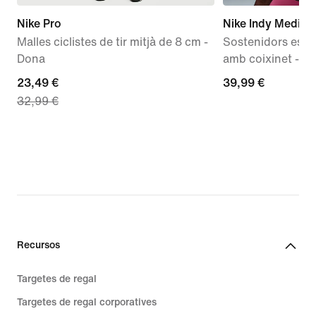
Nike Pro
Nike Indy Mediu
Malles ciclistes de tir mitjà de 8 cm -
Sostenidors espo
Dona
amb coixinet - D
current
23,49 €
39,99 €
39,99 €
32,99 €
price
23,49 €,
original
price
32,99 €
Recursos
Targetes de regal
Targetes de regal corporatives