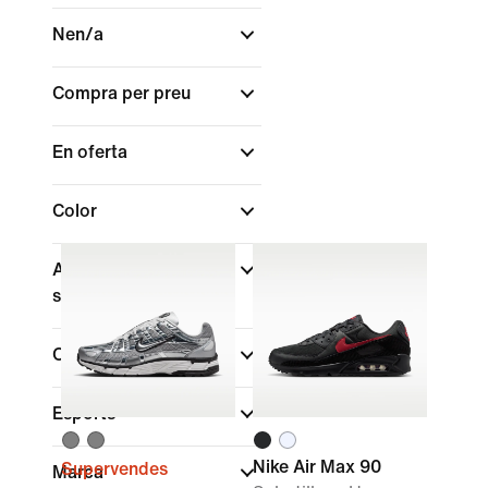
Nen/a
Compra per preu
En oferta
Color
Alçada de les
sabatilles
Col·leccions
Esports
Nike Air Max 90
Supervendes
Marca