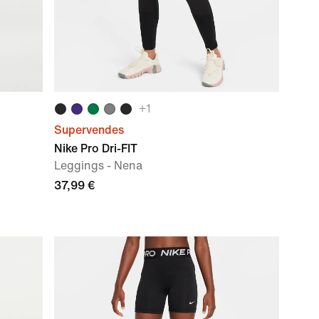
+
1
Supervendes
Nike Pro Dri-FIT
Leggings - Nena
37,99 €