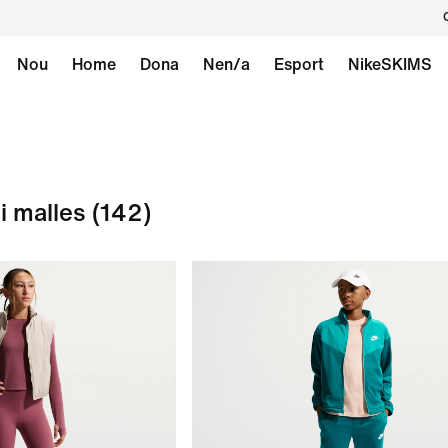
Nou
Home
Dona
Nen/a
Esport
NikeSKIMS
i malles
(142)