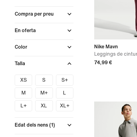
Compra per preu
En oferta
Nike Mavn
Color
Leggings de cintur
74,99 €
Talla
XS
S
S+
M
M+
L
L+
XL
XL+
Edat dels nens
(1)