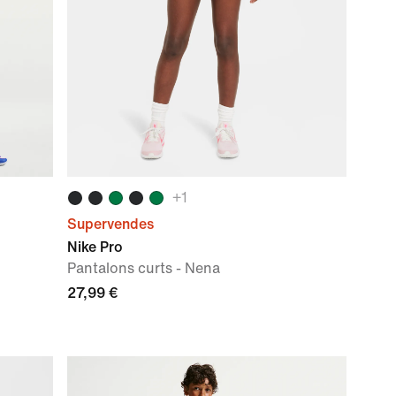
+
1
Supervendes
Nike Pro
Pantalons curts - Nena
27,99 €