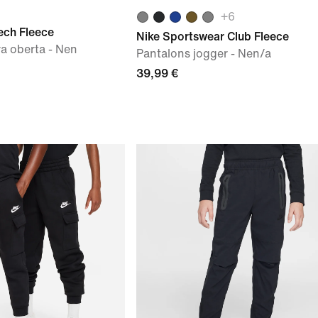
+
6
ech Fleece
Nike Sportswear Club Fleece
a oberta - Nen
Pantalons jogger - Nen/a
39,99 €