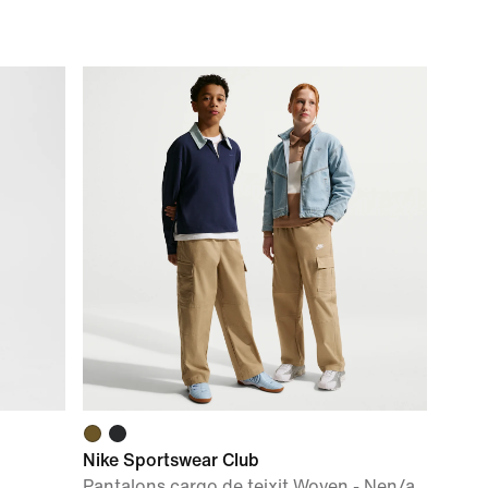
Nike Sportswear Club
Pantalons cargo de teixit Woven - Nen/a