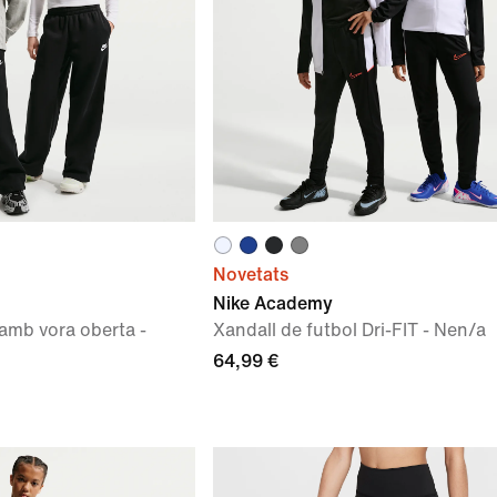
Novetats
Nike Academy
amb vora oberta -
Xandall de futbol Dri-FIT - Nen/a
64,99 €