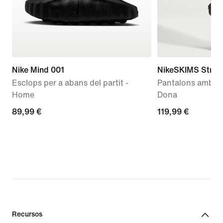
Nike Mind 001
NikeSKIMS Stretc
Esclops per a abans del partit -
Pantalons amb ca
Home
Dona
89,99 €
89,99 €
119,99 €
119,99 €
Recursos