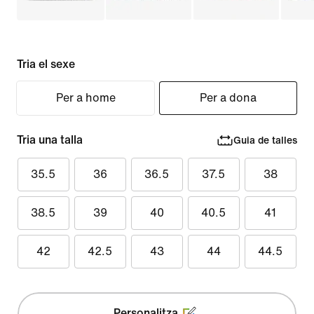
Tria el sexe
Per a home
Per a dona
Tria una talla
Guia de talles
35.5
36
36.5
37.5
38
38.5
39
40
40.5
41
42
42.5
43
44
44.5
Personalitza