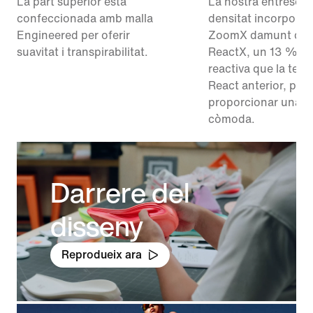
La part superior està
La nostra entresola
confeccionada amb malla
densitat incorpora 
Engineered per oferir
ZoomX damunt de 
suavitat i transpirabilitat.
ReactX, un 13 % m
reactiva que la tecn
React anterior, per
proporcionar una tr
còmoda.
Darrere del
disseny
Reprodueix ara