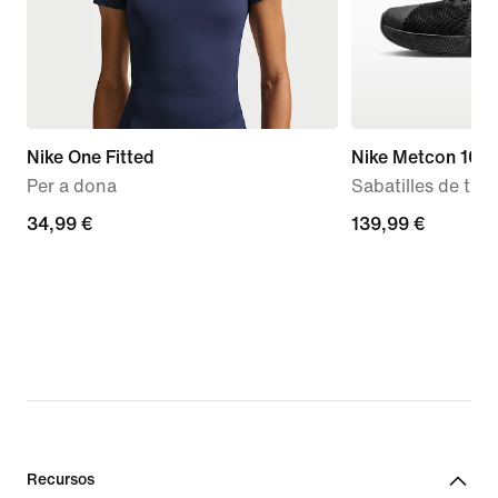
Nike One Fitted
Nike Metcon 10
Per a dona
Sabatilles de tra
34,99 €
34,99 €
139,99 €
139,99 €
Recursos