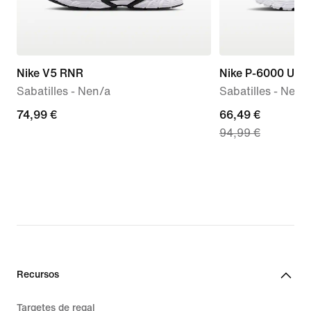
Nike V5 RNR
Nike P-6000 Utili
Sabatilles - Nen/a
Sabatilles - Nen/
74,99 €
74,99 €
current
66,49 €
94,99 €
price
66,49 €,
original
price
94,99 €
Recursos
Targetes de regal