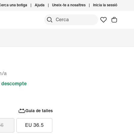
Cerca una botiga
Ajuda
Uneix-te a nosaltres
Inicia la sessió
n/a
 descompte
Guia de talles
36
EU 36.5