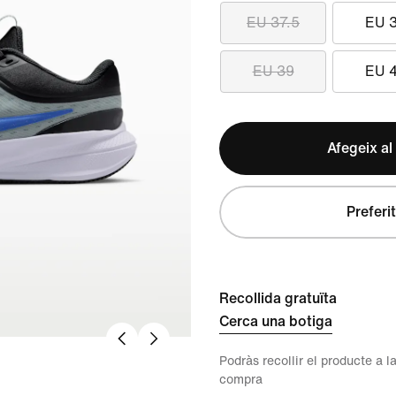
EU 37.5
EU 
EU 39
EU 
Afegeix al
Preferit
Recollida gratuïta
Cerca una botiga
Podràs recollir el producte a la
compra