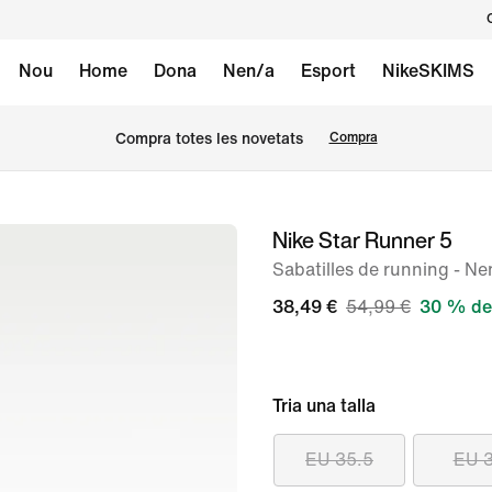
Nou
Home
Dona
Nen/a
Esport
NikeSKIMS
Compra totes les novetats
Compra
Nike Star Runner 5
Imatge
1
Sabatilles de running - Ne
de
38,49 €
54,99 €
30 % de
8
Tria una talla
EU 35.5
EU 