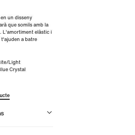
nen un disseny
farà que somiïs amb la
 L'amortiment elàstic i
r t'ajuden a batre
ite/Light
lue Crystal
ducte
ns