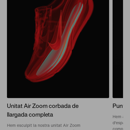
Unitat Air Zoom corbada de
Punter
llargada completa
Hem actua
d'espai a
Hem esculpit la nostra unitat Air Zoom
comparac