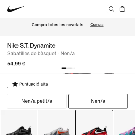
Compra totes les novetats
Compra
Nike S.T. Dynamite
Sabatilles de bàsquet - Nen/a
54,99 €
Puntuació alta
Selecciona un ajust
Nen/a petit/a
Nen/a