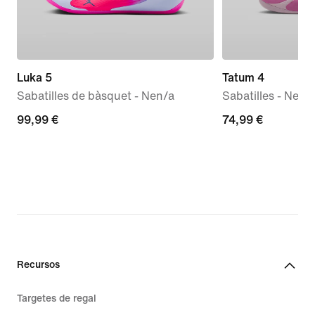
Luka 5
Tatum 4
Sabatilles de bàsquet - Nen/a
Sabatilles - Nen/a
99,99 €
99,99 €
74,99 €
74,99 €
Recursos
Targetes de regal