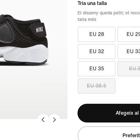
Tria una talla
El disseny queda petit; et re
talla més
EU 28
EU 2
EU 32
EU 3
EU 35
EU 
EU 38.5
Afegeix al
Preferit