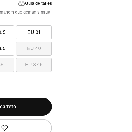
Guia de talles
comanem que demanis mitja
9.5
EU 31
3.5
EU 40
36
EU 37.5
 carretó