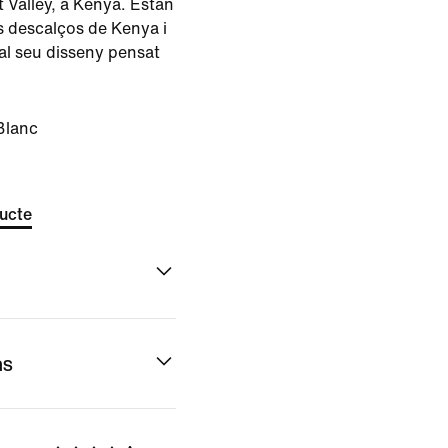
t Valley, a Kenya. Estan
s descalços de Kenya i
 al seu disseny pensat
Blanc
ducte
ns