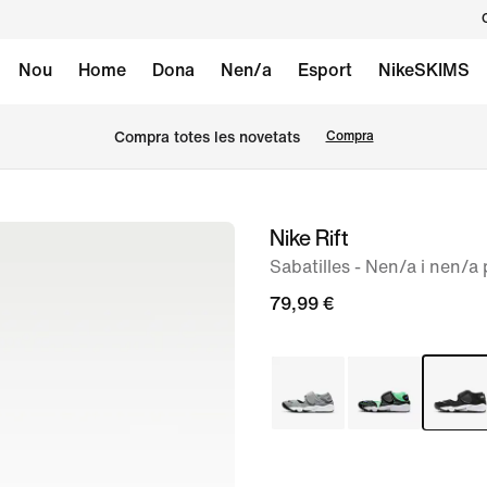
Nou
Home
Dona
Nen/a
Esport
NikeSKIMS
Compra totes les novetats
Compra
Nike Rift
Imatge
1
Sabatilles - Nen/a i nen/a 
de
79,99 €
9