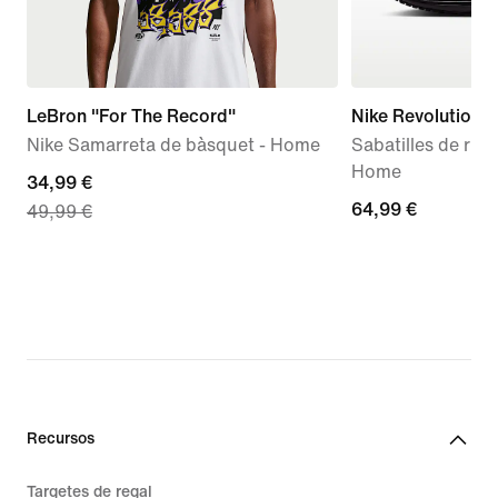
LeBron "For The Record"
Nike Revolution 8
Nike Samarreta de bàsquet - Home
Sabatilles de run
Home
current
34,99 €
64,99 €
64,99 €
49,99 €
price
34,99 €,
original
price
49,99 €
Recursos
Targetes de regal