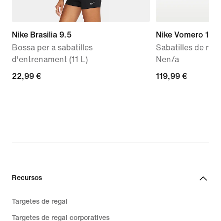
Nike Brasilia 9.5
Nike Vomero 18
Bossa per a sabatilles
Sabatilles de run
d'entrenament (11 L)
Nen/a
22,99 €
22,99 €
119,99 €
119,99 €
Recursos
Targetes de regal
Targetes de regal corporatives