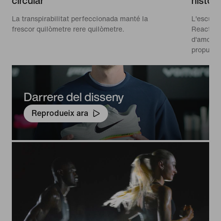
circular
històri
La transpirabilitat perfeccionada manté la
L'escuma
frescor quilòmetre rere quilòmetre.
ReactX a
d'amortim
propulsió
Darrere del disseny
Reprodueix ara