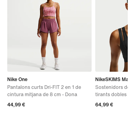
Nike One
NikeSKIMS Matte
Pantalons curts Dri-FIT 2 en 1 de
Sostenidors de c
cintura mitjana de 8 cm - Dona
tirants dobles - 
44,99 €
44,99 €
64,99 €
64,99 €