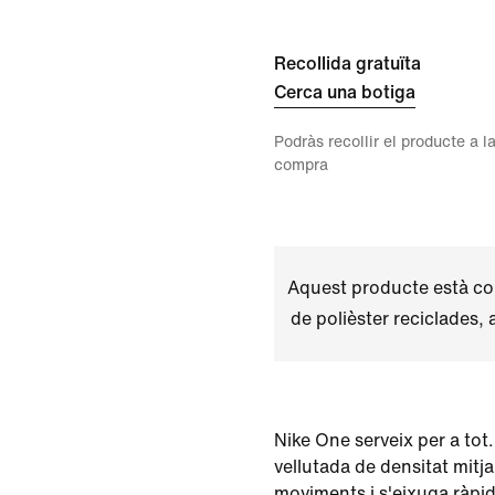
Recollida gratuïta
Cerca una botiga
Podràs recollir el producte a la
compra
Aquest producte està co
de polièster reciclades,
Nike One serveix per a tot
vellutada de densitat mitj
moviments i s'eixuga ràpid