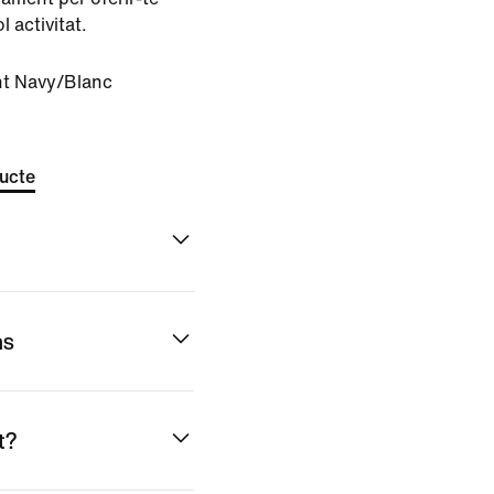
 activitat.
ht Navy/Blanc
ducte
ns
t?