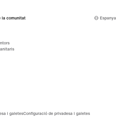
 la comunitat
Espanya
ntors
anitaris
esa i galetes
Configuració de privadesa i galetes