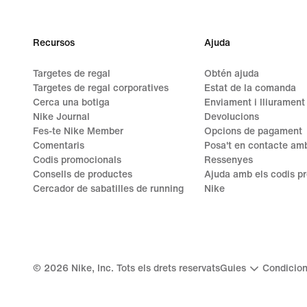
Recursos
Ajuda
Targetes de regal
Obtén ajuda
Targetes de regal corporatives
Estat de la comanda
Cerca una botiga
Enviament i lliurament
Nike Journal
Devolucions
Fes-te Nike Member
Opcions de pagament
Comentaris
Posa't en contacte amb
Codis promocionals
Ressenyes
Consells de productes
Ajuda amb els codis p
Cercador de sabatilles de running
Nike
©
2026
Nike, Inc. Tots els drets reservats
Guies
Condicion