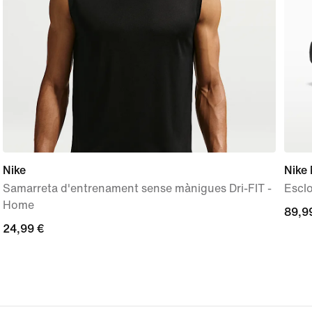
Nike
Nike
Samarreta d'entrenament sense mànigues Dri-FIT -
Esclo
Home
89,9
89,9
24,99 €
24,99 €