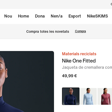
Nou
Home
Dona
Nen/a
Esport
NikeSKIMS
Compra totes les novetats
Compra
Materials reciclats
Imatge
Nike One Fitted
1
Jaqueta de cremallera com
de
6
49,99 €