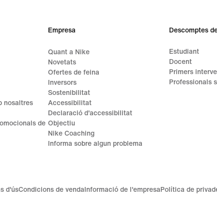
Empresa
Descomptes de
Estudiant
Quant a Nike
Docent
Novetats
Primers interve
Ofertes de feina
Professionals s
Inversors
Sostenibilitat
 nosaltres
Accessibilitat
Declaració d'accessibilitat
romocionals de
Objectiu
Nike Coaching
Informa sobre algun problema
s d'ús
Condicions de venda
Informació de l'empresa
Política de privad