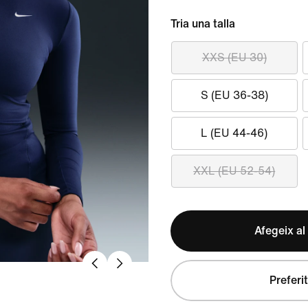
Tria una talla
XXS (EU 30)
S (EU 36-38)
L (EU 44-46)
XXL (EU 52-54)
Afegeix al
Preferit