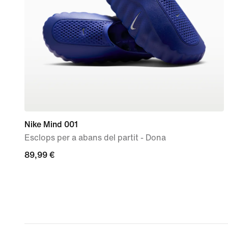
Nike Mind 001
Esclops per a abans del partit - Dona
89,99 €
89,99 €