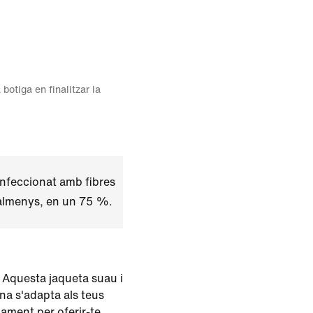
 botiga en finalitzar la
nfeccionat amb fibres
 almenys, en un 75 %.
. Aquesta jaqueta suau i
ana s'adapta als teus
ament per oferir-te