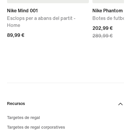
Nike Mind 001
Nike Phantom 6 Hi
Esclops per a abans del partit -
Botes de futbol p
Home
current
202,99 €
89,99 €
89,99 €
289,99 €
price
202,99 €,
original
price
289,99 €
Recursos
Targetes de regal
Targetes de regal corporatives