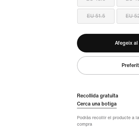
EU 51.5
EU 5
Afegeix al
Preferit
Recollida gratuïta
Cerca una botiga
Podràs recollir el producte a la
compra