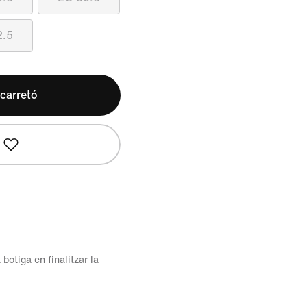
2.5
 carretó
 botiga en finalitzar la