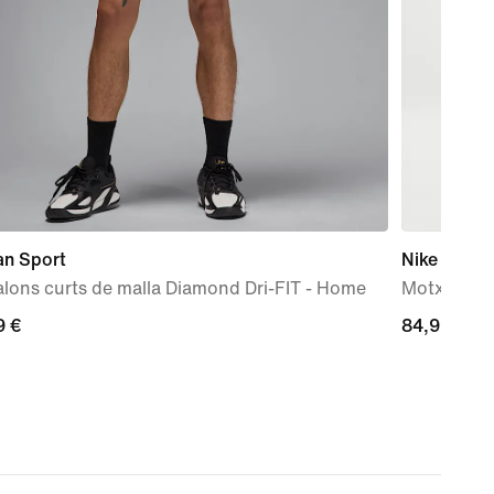
an Sport
Nike Varsity
lons curts de malla Diamond Dri-FIT - Home
Motxilla es
9 €
9 €
84,99 €
84,99 €