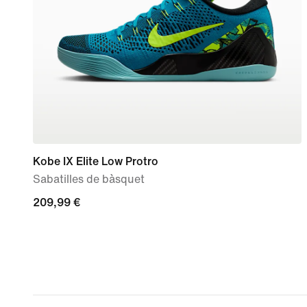
Kobe IX Elite Low Protro
Sabatilles de bàsquet
209,99 €
209,99 €