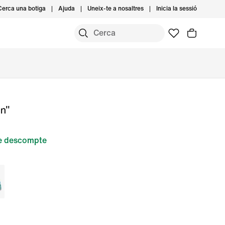
Cerca una botiga
Ajuda
Uneix-te a nosaltres
Inicia la sessió
on"
e descompte