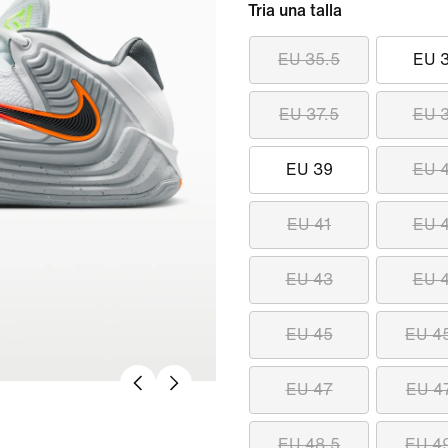
Tria una talla
EU 35.5
EU 
EU 37.5
EU 
EU 39
EU 
EU 41
EU 
EU 43
EU 
EU 45
EU 4
EU 47
EU 4
EU 48.5
EU 4