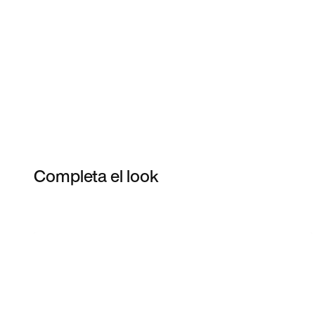
Completa el look
Item 3 of 6