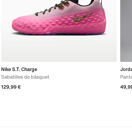
Nike S.T. Charge
Jord
Sabatilles de bàsquet
Panta
129,99 €
129,99 €
49,9
49,9