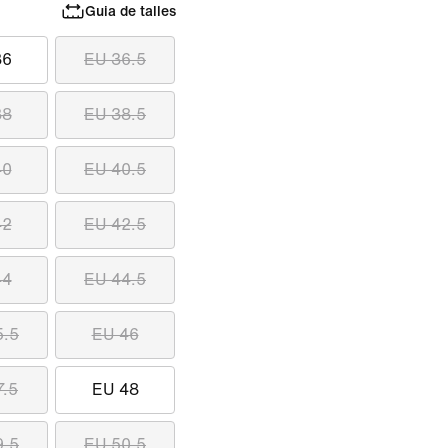
Guia de talles
36
EU 36.5
38
EU 38.5
40
EU 40.5
42
EU 42.5
44
EU 44.5
5.5
EU 46
7.5
EU 48
9.5
EU 50.5