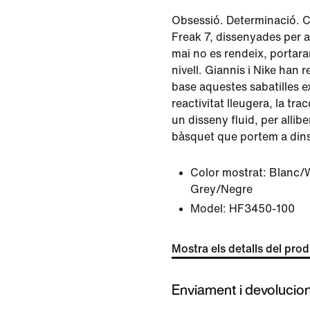
Obsessió. Determinació. 
Freak 7, dissenyades per a 
mai no es rendeix, portara
nivell. Giannis i Nike han 
base aquestes sabatilles 
reactivitat lleugera, la tra
un disseny fluid, per alliber
bàsquet que portem a dins
Color mostrat:
Blanc/
Grey/Negre
Model:
HF3450-100
Mostra els detalls del pro
Enviament i devolucio