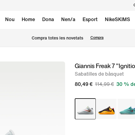
Nou
Home
Dona
Nen/a
Esport
NikeSKIMS
Compra totes les novetats
Compra
Giannis Freak 7 "Igniti
Imatge
1
Sabatilles de bàsquet
de
80,49 €
114,99 €
30 % d
8