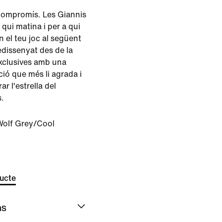
Compromís. Les Giannis
qui matina i per a qui
n el teu joc al següent
redissenyat des de la
exclusives amb una
cció que més li agrada i
ar l'estrella del
.
Wolf Grey/Cool
ducte
ns