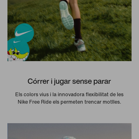
Córrer i jugar sense parar
Els colors vius i la in­no­va­do­ra fle­xi­bi­li­tat de les
Nike Free Ride els permeten trencar motlles.