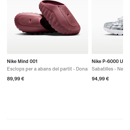
Nike Mind 001
Nike P-6000 Utili
Esclops per a abans del partit - Dona
Sabatilles - Nen/
89,99 €
89,99 €
94,99 €
94,99 €