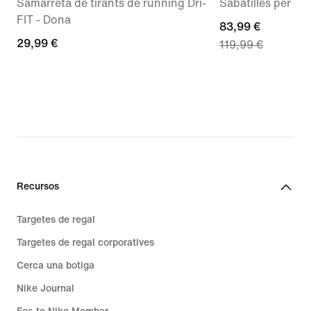
Samarreta de tirants de running Dri-
Sabatilles per a 
FIT - Dona
current
83,99 €
29,99 €
29,99 €
119,99 €
price
83,99 €,
original
price
119,99 €
Recursos
Targetes de regal
Targetes de regal corporatives
Cerca una botiga
Nike Journal